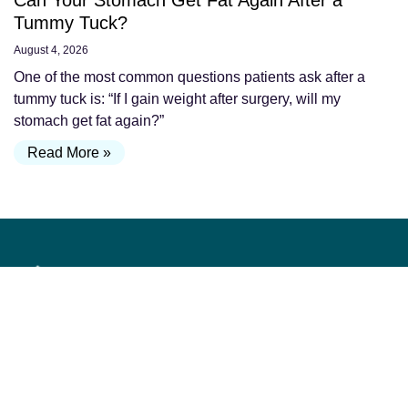
Can Your Stomach Get Fat Again After a
Tummy Tuck?
August 4, 2026
One of the most common questions patients ask after a
tummy tuck is: “If I gain weight after surgery, will my
stomach get fat again?”
Read More »
Op. Dr. Burak PASİNLİOĞLU graduated from Ankara
Science High School in 2006 and Ankara University
Faculty of Medicine in 2013. In 2019, he completed his
residency at Gazi University Plastic Surgery Clinic; He