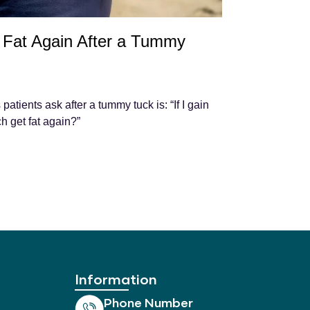
Fat Again After a Tummy
tients ask after a tummy tuck is: “If I gain
h get fat again?”
Information
Phone Number