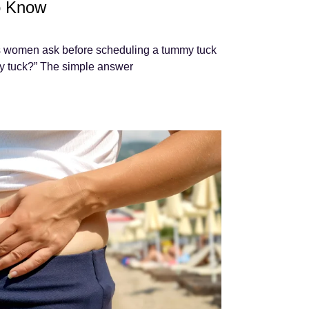
o Know
 women ask before scheduling a tummy tuck
mmy tuck?” The simple answer