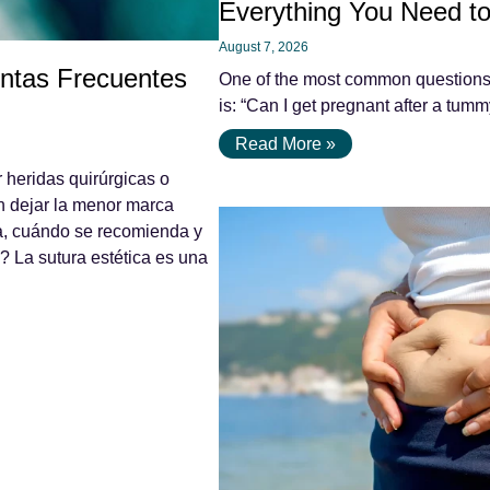
Everything You Need t
August 7, 2026
untas Frecuentes
One of the most common questions
is: “Can I get pregnant after a tu
Read More »
r heridas quirúrgicas o
n dejar la menor marca
za, cuándo se recomienda y
? La sutura estética es una