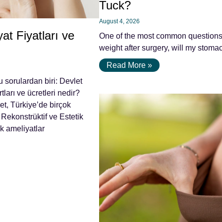
Tuck?
August 4, 2026
at Fiyatları ve
One of the most common questions pa
weight after surgery, will my stomac
Read More »
 sorulardan biri: Devlet
tları ve ücretleri nedir?
et, Türkiye’de birçok
 Rekonstrüktif ve Estetik
k ameliyatlar