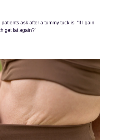
tients ask after a tummy tuck is: “If I gain
h get fat again?”