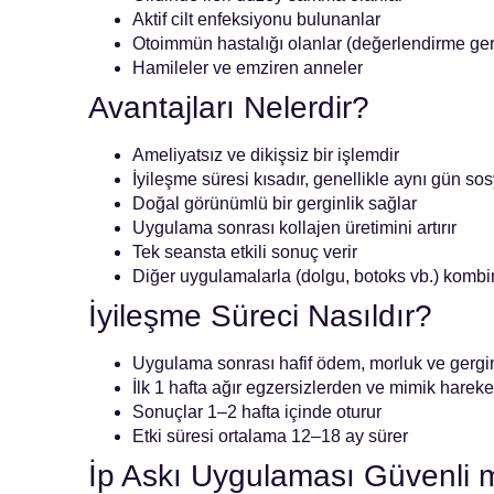
Aktif cilt enfeksiyonu bulunanlar
Otoimmün hastalığı olanlar (değerlendirme ger
Hamileler ve emziren anneler
Avantajları Nelerdir?
Ameliyatsız ve dikişsiz bir işlemdir
İyileşme süresi kısadır, genellikle aynı gün so
Doğal görünümlü bir gerginlik sağlar
Uygulama sonrası kollajen üretimini artırır
Tek seansta etkili sonuç verir
Diğer uygulamalarla (dolgu, botoks vb.) kombin
İyileşme Süreci Nasıldır?
Uygulama sonrası hafif ödem, morluk ve gerginl
İlk 1 hafta ağır egzersizlerden ve mimik hareke
Sonuçlar 1–2 hafta içinde oturur
Etki süresi ortalama 12–18 ay sürer
İp Askı Uygulaması Güvenli m