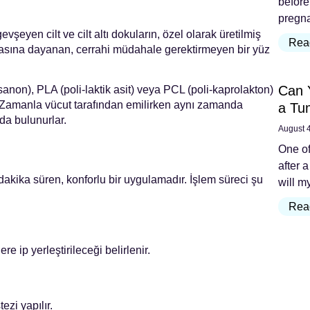
before
pregna
vşeyen cilt ve cilt altı dokuların, özel olarak üretilmiş
Rea
 esasına dayanan, cerrahi müdahale gerektirmeyen bir yüz
Can 
sanon), PLA (poli-laktik asit) veya PCL (poli-kaprolakton)
. Zamanla vücut tarafından emilirken aynı zamanda
a Tu
ıda bulunurlar.
August 
One of
after a
 dakika süren, konforlu bir uygulamadır. İşlem süreci şu
will m
Rea
e ip yerleştirileceği belirlenir.
ezi yapılır.