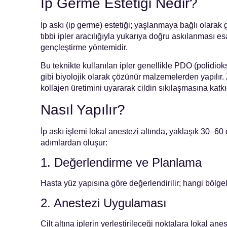
İp Germe Estetiği Nedir?
İp askı (ip germe) estetiği; yaşlanmaya bağlı olarak ge
tıbbi ipler aracılığıyla yukarıya doğru askılanması
gençleştirme yöntemidir.
Bu teknikte kullanılan ipler genellikle PDO (polidiok
gibi biyolojik olarak çözünür malzemelerden yapılır
kollajen üretimini uyararak cildin sıkılaşmasına katk
Nasıl Yapılır?
İp askı işlemi lokal anestezi altında, yaklaşık 30–60
adımlardan oluşur:
1. Değerlendirme ve Planlama
Hasta yüz yapısına göre değerlendirilir; hangi bölgeler
2. Anestezi Uygulaması
Cilt altına iplerin yerleştirileceği noktalara lokal anest