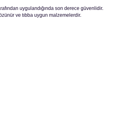
tarafından uygulandığında son derece güvenlidir.
 çözünür ve tıbba uygun malzemelerdir.
Quick Links
Social Media
Home
Facebook
Surgical
Instagram
Non-Surgical
Youtube
About Doctor
Contact Us