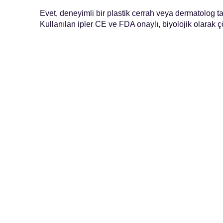
Evet, deneyimli bir plastik cerrah veya dermatolog 
Kullanılan ipler CE ve FDA onaylı, biyolojik olarak
Op. Dr. Burak PASİNLİOĞLU graduated from
Ankara Science High School in 2006 and
Ankara University Faculty of Medicine in
2013. In 2019, he completed his residency at
Gazi University Plastic Surgery Clinic; He
received the title of Plastic, Reconstructive