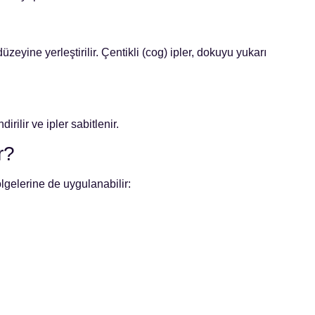
üzeyine yerleştirilir. Çentikli (cog) ipler, dokuyu yukarı
irilir ve ipler sabitlenir.
r?
ölgelerine de uygulanabilir: