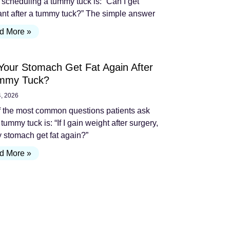
 scheduling a tummy tuck is: “Can I get
nt after a tummy tuck?” The simple answer
d More »
Your Stomach Get Fat Again After
mmy Tuck?
4, 2026
 the most common questions patients ask
 tummy tuck is: “If I gain weight after surgery,
y stomach get fat again?”
d More »