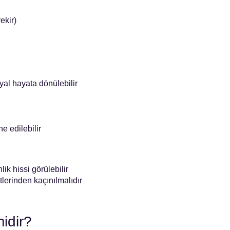
ekir)
syal hayata dönülebilir
e edilebilir
ik hissi görülebilir
tlerinden kaçınılmalıdır
idir?