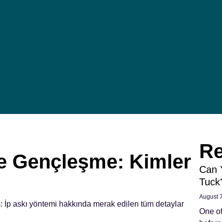
Re
le Gençleşme: Kimler
Can 
Tuck
August 
: İp askı yöntemi hakkında merak edilen tüm detaylar
One o