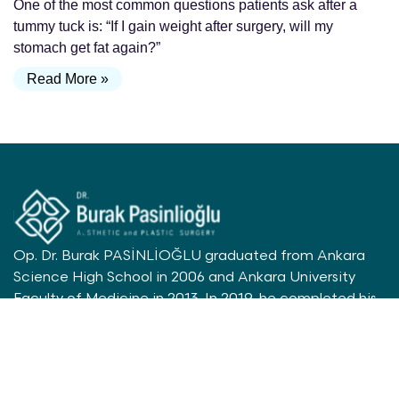
One of the most common questions patients ask after a
tummy tuck is: “If I gain weight after surgery, will my
stomach get fat again?”
Read More »
Op. Dr. Burak PASİNLİOĞLU graduated from Ankara
Science High School in 2006 and Ankara University
Faculty of Medicine in 2013. In 2019, he completed his
residency at Gazi University Plastic Surgery Clinic; He
received the title of Plastic, Reconstructive and
Aesthetic Surgeon. In 2020, he received the European
Plastic Surgery Recognition (EBOPRAS). Since 2021, he