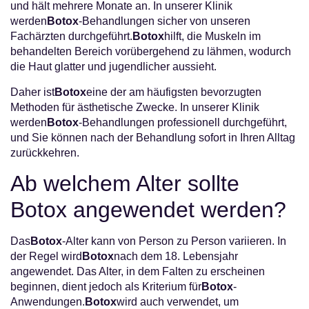
und hält mehrere Monate an. In unserer Klinik
werden
Botox
-Behandlungen sicher von unseren
Fachärzten durchgeführt.
Botox
hilft, die Muskeln im
behandelten Bereich vorübergehend zu lähmen, wodurch
die Haut glatter und jugendlicher aussieht.
Daher ist
Botox
eine der am häufigsten bevorzugten
Methoden für ästhetische Zwecke. In unserer Klinik
werden
Botox
-Behandlungen professionell durchgeführt,
und Sie können nach der Behandlung sofort in Ihren Alltag
zurückkehren.
Ab welchem Alter sollte
Botox angewendet werden?
Das
Botox
-Alter kann von Person zu Person variieren. In
der Regel wird
Botox
nach dem 18. Lebensjahr
angewendet. Das Alter, in dem Falten zu erscheinen
beginnen, dient jedoch als Kriterium für
Botox
-
Anwendungen.
Botox
wird auch verwendet, um