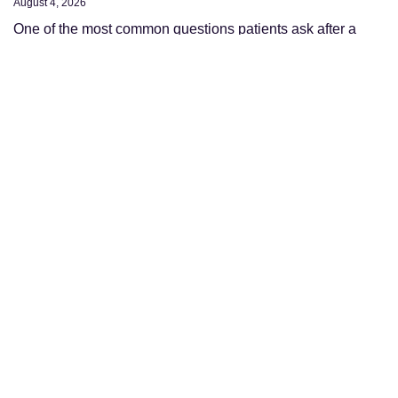
August 4, 2026
One of the most common questions patients ask after a
tummy tuck is: “If I gain weight after surgery, will my
stomach get fat again?”
Read More »
Why Some Tummy Tucks Look Amazing… and
Others Don’t
July 31, 2026
If you’ve ever searched for tummy tuck before and after
photos, you’ve probably noticed something surprising.
Some results look incredibly natural—with a flat abdomen,
a
Read More »