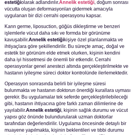
estetiği
olarak adlandırılır.
Annelik estetiği
, doğum sonrası
vücutta oluşan deformasyonları gidermek amacıyla
uygulanan bir dizi cerrahi operasyonu kapsar.
Karın germe, liposuction, göğüs dikleştirme ve benzeri
işlemlerle vücut daha sıkı ve formda bir görünüme
kavuşabilir.
Annelik estetiği
kişiye özel planlanmakta ve
ihtiyaçlara göre şekillendirilir. Bu süreçte amaç, doğal ve
estetik bir görünüm elde etmek olurken, kişinin kendini
daha iyi hissetmesi de önemli bir etkendir. Cerrahi
operasyonlar genel anestezi altında gerçekleştirilmekte ve
hastanın iyileşme süreci doktor kontrolünde ilerlemektedir.
Operasyon sonrasında belirli bir iyileşme süresi
bulunmakta ve hastanın doktorun önerdiği kurallara uyması
gerekir. Bu uygulamalar tek seferde gerçekleştirilebileceği
gibi, hastanın ihtiyacına göre farklı zaman dilimlerine de
yayılabilir.
Annelik estetiği
, kişinin sağlık durumu ve vücut
yapısı göz önünde bulundurularak uzman doktorlar
tarafından değerlendirilir. Uygulama öncesinde detaylı bir
muayene yapılmakta, kişinin beklentileri ve tıbbi durumu