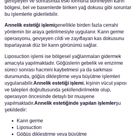
genişleyen ve sonrasında eski formuna dönmeyen karın
bölgesi, bel ve basenlerde biriken yağ dokusu gibi sorunlar
bu işlemlerle giderilebilir.
Annelik estetiği işlemi
genellikle birden fazla cerrahi
yöntemin bir araya getirilmesiyle uygulanır. Karın germe
operasyonu, gevşeyen cildi ve zayıflayan kas dokusunu
toparlayarak düz bir karın görünümü sağlar.
Liposuction işlemi ise bölgesel yağlanmaları gidermek
amacıyla yapılmaktadır. Göğüslerin gebelik ve emzirme
süreci sonrası hacmini kaybetmesi ya da sarkması
durumunda, göğüs dikleştirme veya büyütme işlemleri
uygulanabilir.
Annelik estetiği işlemi
, kişinin vücut yapısı
ve talepleri doğrultusunda şekillendirilmekte olup,
operasyon öncesinde detaylı bir muayene
yapılmaktadır.
Annelik estetiğinde yapılan işlemler
şu
şekildedir:
Karın germe
Liposuction
Göğüs dikleştirme veya büyütme